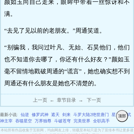
颜如玉向自己走来，眼眸中带着一丝惊讶和不
满。
“去见了见以前的老朋友。”周通笑道。
“别骗我，我问过叶凡、无始、石昊他们，他们
也不知道你去哪了，你还有什么好友？”颜如玉
毫不留情地戳破周通的“谎言”，她也确实想不到
周通还有什么朋友是她也不清楚的。
上一页
←
章节目录
→
下一页
最新小说:
仙逆
修罗武神
遮天
剑来
斗罗大陆2绝世唐门
星辰变
武
顶部
神主宰
吞噬星空
万界独尊
斗破苍穹
完美世界
全职高手
本站所有作品收集于互联网，均由网友上传，转载至本站只是为了宣传本书让更多读