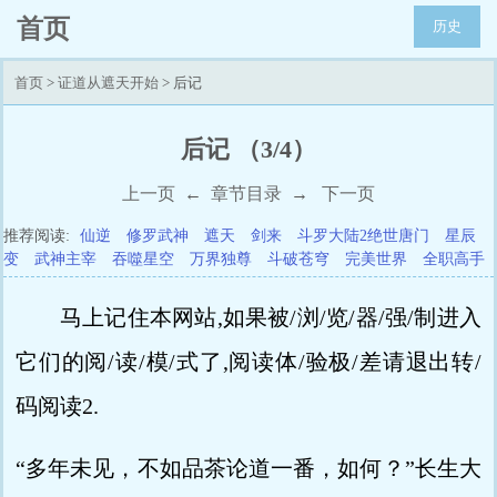
首页
历史
首页
>
证道从遮天开始
> 后记
后记 （3/4）
上一页
←
章节目录
→
下一页
推荐阅读:
仙逆
修罗武神
遮天
剑来
斗罗大陆2绝世唐门
星辰
变
武神主宰
吞噬星空
万界独尊
斗破苍穹
完美世界
全职高手
马上记住本网站,如果被/浏/览/器/强/制进入
它们的阅/读/模/式了,阅读体/验极/差请退出转/
码阅读2.
“多年未见，不如品茶论道一番，如何？”长生大