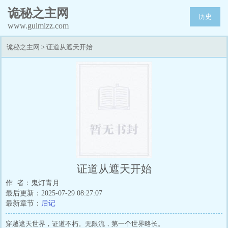
诡秘之主网
历史
www.guimizz.com
诡秘之主网
>
证道从遮天开始
证道从遮天开始
作 者：鬼灯青月
最后更新：2025-07-29 08:27:07
最新章节：
后记
穿越遮天世界，证道不朽。无限流，第一个世界略长。