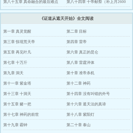
第八十五章 真命融合的最后难点
第八十四章 十帝献祭（补上月2600
票）
《证道从遮天开始》全文阅读
第一章 真灵觉醒
第二章 目标
第三章 惊现荒天帝
第四章 雷帝
第五章 再见叶凡
第六章 真正的昆仑
第七章 十万斤
第八章 雷霆淬体
第九章 洞天
第十章 准帝杀机
第十一章 紫金塔
第十二章 神药
第十三章 十洞天
第十四章 没有叫错的外号
第十五章 赌一把
第十六章 遮天法的真谛
第十七章 神药的前世
第十八章 紫阳灯
第十九章 霸钟
第二十章 泰山