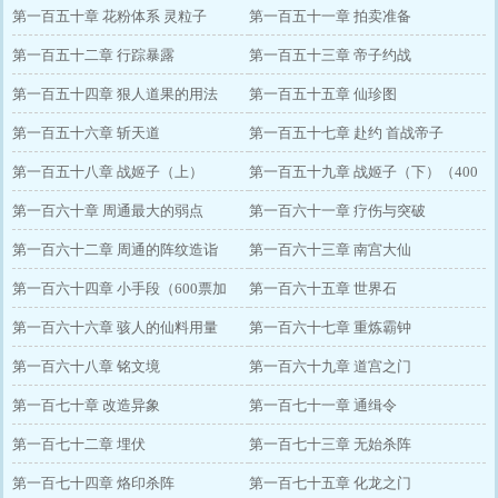
第一百五十章 花粉体系 灵粒子
更）
第一百五十一章 拍卖准备
第一百五十二章 行踪暴露
第一百五十三章 帝子约战
第一百五十四章 狠人道果的用法
第一百五十五章 仙珍图
第一百五十六章 斩天道
第一百五十七章 赴约 首战帝子
第一百五十八章 战姬子（上）
第一百五十九章 战姬子（下）（400
第一百六十章 周通最大的弱点
月票加更）
第一百六十一章 疗伤与突破
第一百六十二章 周通的阵纹造诣
第一百六十三章 南宫大仙
第一百六十四章 小手段（600票加
第一百六十五章 世界石
更）
第一百六十六章 骇人的仙料用量
第一百六十七章 重炼霸钟
第一百六十八章 铭文境
第一百六十九章 道宫之门
第一百七十章 改造异象
第一百七十一章 通缉令
第一百七十二章 埋伏
第一百七十三章 无始杀阵
第一百七十四章 烙印杀阵
第一百七十五章 化龙之门