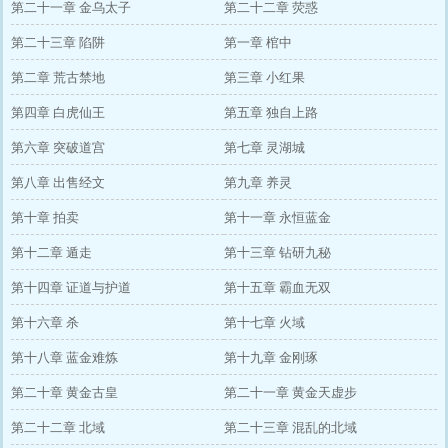
第二十一章 金乌太子
第二十二章 荧惑
第二十三章 陷阱
第一章 棺中
第二章 荒古禁地
第三章 小红果
第四章 白虎仙王
第五章 独自上路
第六章 突破道宫
第七章 灵湖城
第八章 出售经文
第九章 养灵
第十章 拍卖
第十一章 永恒蓝金
第十二章 遁走
第十三章 钻研九秘
第十四章 证道与护道
第十五章 霸血无双
第十六章 杀
第十七章 火域
第十八章 蓝金难炼
第十九章 金刚琢
第二十章 黄金古皇
第二十一章 黄金天虚步
第二十二章 北域
第二十三章 混乱的北域