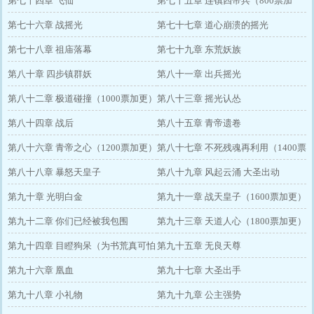
第七十四章 飞仙
第七十五章 连镇四帝兵（800票加
第七十六章 战摇光
更）
第七十七章 道心崩溃的摇光
第七十八章 祖庙落幕
第七十九章 东荒妖族
第八十章 四步镇群妖
第八十一章 出兵摇光
第八十二章 极道碰撞（1000票加更）
第八十三章 摇光认怂
第八十四章 战后
第八十五章 青帝遗卷
第八十六章 青帝之心（1200票加更）
第八十七章 不死残魂再利用（1400票
第八十八章 暴怒天皇子
加更）
第八十九章 风起云涌 大圣出动
第九十章 光明白金
第九十一章 战天皇子（1600票加更）
第九十二章 你们已经被我包围
第九十三章 天道人心（1800票加更）
第九十四章 目瞪狗呆（为书荒真可怕
第九十五章 无良天尊
第九十六章 凰血
第九十七章 大圣出手
第九十八章 小礼物
第九十九章 公主强势