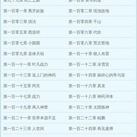
第九十九章 死亡之眼
第一百章 青帝的道
第一百零一章 离开妖族
第一百零二章 瑶池故地
第一百零三章 演法
第一百零四章 千山
第一百零五章 西皇经
第一百零六章 代价
第一百零七章 小囡囡
第一百零八章 荒古禁地
第一百零九章 圣体天劫
第一百一十章 狠人布置
第一百一十一章 叶凡战力
第一百一十二章 冰雪宫
第一百一十三章 送上门的神药
第一百一十四章 操碎心的帝与皇
第一百一十五章 闭关
第一百一十六章 真龙
第一百一十七章 战力
第一百一十八章 神药淬体
第一百一十九章 再入神禁
第一百二十章 太阴炼神
第一百二十一章 世界本源不足
第一百二十二章 鲲鹏
第一百二十三章 人世间
第一百二十四章 再见庞博