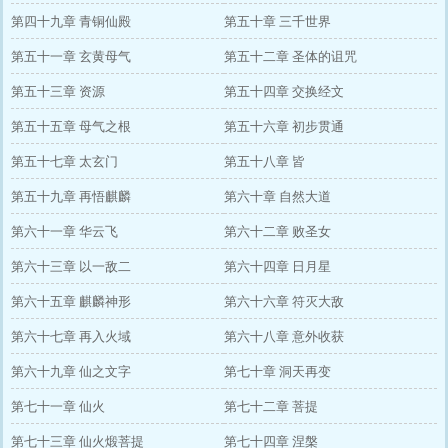
第四十九章 青铜仙殿
第五十章 三千世界
第五十一章 玄黄母气
第五十二章 圣体的诅咒
第五十三章 资源
第五十四章 交换经文
第五十五章 母气之根
第五十六章 初步贯通
第五十七章 太玄门
第五十八章 皆
第五十九章 再悟麒麟
第六十章 自然大道
第六十一章 华云飞
第六十二章 败圣女
第六十三章 以一敌二
第六十四章 日月星
第六十五章 麒麟神形
第六十六章 符灭大敌
第六十七章 再入火域
第六十八章 意外收获
第六十九章 仙之文字
第七十章 洞天再变
第七十一章 仙火
第七十二章 菩提
第七十三章 仙火煅菩提
第七十四章 涅槃