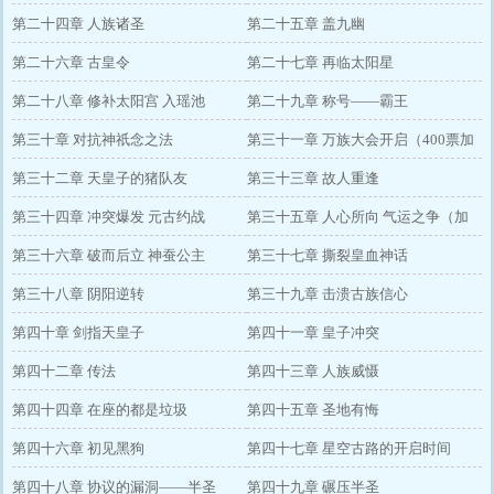
第二十四章 人族诸圣
第二十五章 盖九幽
第二十六章 古皇令
第二十七章 再临太阳星
第二十八章 修补太阳宫 入瑶池
第二十九章 称号——霸王
第三十章 对抗神祇念之法
第三十一章 万族大会开启（400票加
第三十二章 天皇子的猪队友
更）
第三十三章 故人重逢
第三十四章 冲突爆发 元古约战
第三十五章 人心所向 气运之争（加
第三十六章 破而后立 神蚕公主
更 求订阅）
第三十七章 撕裂皇血神话
第三十八章 阴阳逆转
第三十九章 击溃古族信心
第四十章 剑指天皇子
第四十一章 皇子冲突
第四十二章 传法
第四十三章 人族威慑
第四十四章 在座的都是垃圾
第四十五章 圣地有悔
第四十六章 初见黑狗
第四十七章 星空古路的开启时间
第四十八章 协议的漏洞——半圣
第四十九章 碾压半圣