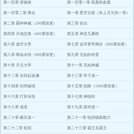
第一百章 背锅侠
第一百零一章 凤凰和血凰
第一百零二章 离去
第一章 星空古路（补上月欠的一章）
第二章 霸钟神威（200票加更）
第三章 创法
第四章 天地交泰（400票加更）
第五章 神灵九重棺
第六章 虚空大帝
第七章 追寻青帝脚步（600票加更）
第八章 降临永恒（800票加更）
第九章 无始的布置
第十章 天元大帝
第十一章 无始神威
第十二章 永恒起波澜
第十三章 帝子道一
第十四章 封闭秘境
第十五章 陷阱（1000票加更）
第十六章 打穿永恒
第十七章 神组织
第十八章 成圣
第十九章 面对道一
第二十章 碾压道一
第二十一章 轮回镜新能力
第二十二章 轮回
第二十三章 霸王见霸王