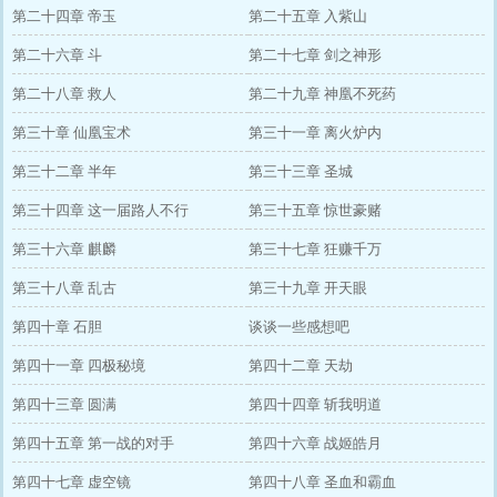
第二十四章 帝玉
第二十五章 入紫山
第二十六章 斗
第二十七章 剑之神形
第二十八章 救人
第二十九章 神凰不死药
第三十章 仙凰宝术
第三十一章 离火炉内
第三十二章 半年
第三十三章 圣城
第三十四章 这一届路人不行
第三十五章 惊世豪赌
第三十六章 麒麟
第三十七章 狂赚千万
第三十八章 乱古
第三十九章 开天眼
第四十章 石胆
谈谈一些感想吧
第四十一章 四极秘境
第四十二章 天劫
第四十三章 圆满
第四十四章 斩我明道
第四十五章 第一战的对手
第四十六章 战姬皓月
第四十七章 虚空镜
第四十八章 圣血和霸血