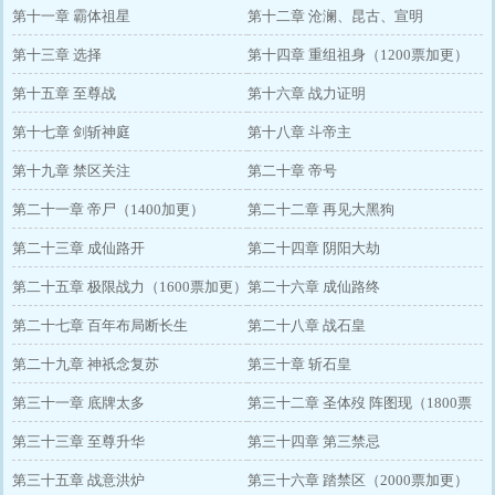
第十一章 霸体祖星
第十二章 沧澜、昆古、宣明
第十三章 选择
第十四章 重组祖身（1200票加更）
第十五章 至尊战
第十六章 战力证明
第十七章 剑斩神庭
第十八章 斗帝主
第十九章 禁区关注
第二十章 帝号
第二十一章 帝尸（1400加更）
第二十二章 再见大黑狗
第二十三章 成仙路开
第二十四章 阴阳大劫
第二十五章 极限战力（1600票加更）
第二十六章 成仙路终
第二十七章 百年布局断长生
第二十八章 战石皇
第二十九章 神祇念复苏
第三十章 斩石皇
第三十一章 底牌太多
第三十二章 圣体歿 阵图现（1800票
第三十三章 至尊升华
加更）
第三十四章 第三禁忌
第三十五章 战意洪炉
第三十六章 踏禁区（2000票加更）