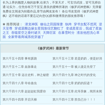
长为上界的翘楚人物的故事,论潜力，不算天才，可玄功武技，皆可无师自
通 论实力，任凭你有万千至宝,善良的蜜蜂所著的《修罗武神楚枫》无弹窗
免费全文阅读为转载作品,章节由网友发布！ 各位书友觉得《修罗武神楚
枫》还不错的话请不要忘记向您QQ群和微博里的朋友推荐哦！
❀ 推荐阅读：
潜龙神医
修仙之田园辣妻
纨绔
穿书女配不想死
逆
天至尊
穿成退圈边缘女星我靠综艺翻红了
变成星星后，我成了星族
之王
吞噬星空之垂钓诸天
天降巨富
在暴雪时分
渣攻他想洗心革
面
全家带着商城系统穿越了
《修罗武神》最新章节
第六千五十四章 事有蹊跷
第六千五十三章 若是奶奶，便是好消
第六千五十二章 血脉暴走
息
第六千五十一章 被人捷足先登了
第六千五十章 远古史料，神之秘密
第六千四十九章 神之时代的变化
第六千四十八章 夺命蛊虫
第六千四十七章 奶奶的踪迹？
第六千四十六章 赵赵赵虹我爱你
第六千四十五章 此等异象，闻所未闻
第六千四十四章 开启天梯
第六千四十三章 胜负已分！！！