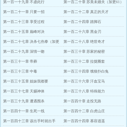
第一百一十九章 不虚此行
第一百二十章 苏美未婚夫（加更61）
第一百二十一章 只要一招
第一百二十二章 真正的天才
第一百二十三章 享受过程
第一百二十四章 踏脚石
第一百二十五章 巅峰对决
第一百二十六章 黑金刃
第一百二十七章 决杀七伤拳（加更
第一百二十八章 绝世奇才
62）
第一百二十九章 深情一吻
第一百三十章 苏家的秘密
第一百三十一章 帝葬
第一百三十二章 拉拢圈套
第一百三十三章 中毒
第一百三十四章 饿狼扑白兔
第一百三十五章 姐妹我都要
第一百三十六章 汗血宝马
第一百三十七章 天赐神体
第一百三十八章 特殊能力
第一百三十九章 遭遇围杀
第一百四十章 走投无路
第一百四十一章 生死一线
第一百四十二章 白虎山庄
第一百四十三章 该出手时就出手
第一百四十四章 慕容逍遥