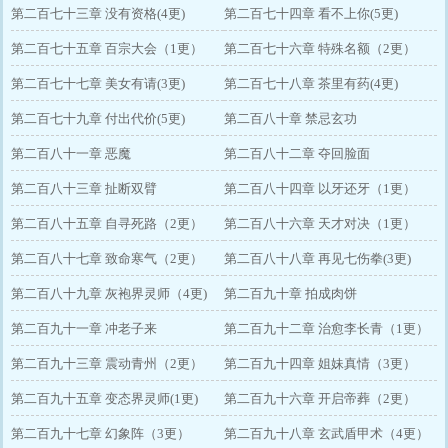
第二百七十三章 没有资格(4更)
第二百七十四章 看不上你(5更)
第二百七十五章 百宗大会（1更）
第二百七十六章 特殊名额（2更）
第二百七十七章 美女有请(3更)
第二百七十八章 茶里有药(4更)
第二百七十九章 付出代价(5更)
第二百八十章 禁忌玄功
第二百八十一章 恶魔
第二百八十二章 夺回脸面
第二百八十三章 扯断双臂
第二百八十四章 以牙还牙（1更）
第二百八十五章 自寻死路（2更）
第二百八十六章 天才对决（1更）
第二百八十七章 致命寒气（2更）
第二百八十八章 再见七伤拳(3更)
第二百八十九章 灰袍界灵师（4更)
第二百九十章 拍成肉饼
第二百九十一章 冲老子来
第二百九十二章 治愈李长青（1更）
第二百九十三章 震动青州（2更）
第二百九十四章 姐妹真情（3更）
第二百九十五章 变态界灵师(1更)
第二百九十六章 开启帝葬（2更）
第二百九十七章 幻象阵（3更）
第二百九十八章 玄武盾甲术（4更）