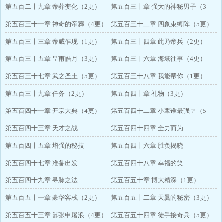
第五百二十九章 帝葬变化（2更）
第五百三十章 强大的神秘男子（3
第五百三十一章 神奇的帝葬（4更）
更）
第五百三十二章 四象束缚阵（5更）
第五百三十三章 帝威乍现（1更）
第五百三十四章 此乃帝兵（2更）
第五百三十五章 皇甫皓月（3更）
第五百三十六章 海域往事（4更）
第五百三十七章 武之圣土（5更）
第五百三十八章 我能帮你（1更）
第五百三十九章 任务（2更）
第五百四十章 礼物（3更）
第五百四十一章 开宗大典（4更）
第五百四十二章 小辈谁最强？（5
第五百四十三章 天才之战
更）
第五百四十四章 全力而为
第五百四十五章 增强的秘技
第五百四十六章 胜负揭晓
第五百四十七章 准备出发
第五百四十八章 幸福的笑
第五百四十九章 寻脉之法
第五百五十章 博大精深（1更）
第五百五十一章 豪华客栈（2更）
第五百五十二章 天翼的秘密（3更）
第五百五十三章 嚣张申屠浪（4更）
第五百五十四章 徒手接奇兵（5更）