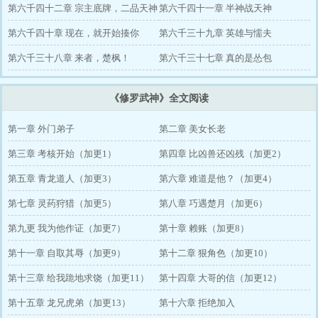
第六千四十二章 宗主底牌，二品天神
第六千四十一章 半神战天神
第六千四十章 现在，就开始揍你
第六千三十九章 英雄与懦夫
第六千三十八章 来者，楚枫！
第六千三十七章 真的是怂包
《修罗武神》全文阅读
第一章 外门弟子
第二章 美女长老
第三章 考核开始（加更1）
第四章 比凶兽还凶残（加更2）
第五章 青龙道人（加更3）
第六章 难道是他？（加更4）
第七章 灵药狩猎（加更5）
第八章 巧遇楚月（加更6）
第九更 我为他作证（加更7）
第十章 赖账（加更8）
第十一章 自取其辱（加更9）
第十二章 狠角色（加更10）
第十三章 给我跪地求饶（加更11）
第十四章 大哥的信（加更12）
第十五章 龙兄虎弟（加更13）
第十六章 拒绝加入