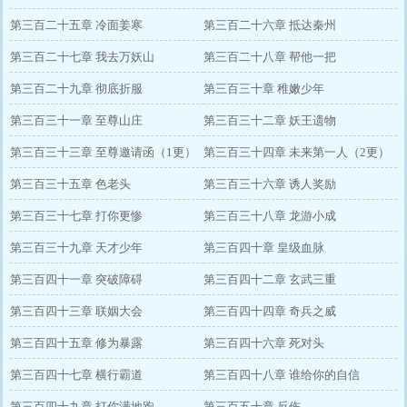
第三百二十五章 冷面姜寒
第三百二十六章 抵达秦州
第三百二十七章 我去万妖山
第三百二十八章 帮他一把
第三百二十九章 彻底折服
第三百三十章 稚嫩少年
第三百三十一章 至尊山庄
第三百三十二章 妖王遗物
第三百三十三章 至尊邀请函（1更）
第三百三十四章 未来第一人（2更）
第三百三十五章 色老头
第三百三十六章 诱人奖励
第三百三十七章 打你更惨
第三百三十八章 龙游小成
第三百三十九章 天才少年
第三百四十章 皇级血脉
第三百四十一章 突破障碍
第三百四十二章 玄武三重
第三百四十三章 联姻大会
第三百四十四章 奇兵之威
第三百四十五章 修为暴露
第三百四十六章 死对头
第三百四十七章 横行霸道
第三百四十八章 谁给你的自信
第三百四十九章 打你满地跑
第三百五十章 反伤