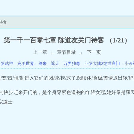
待客
第一千一百零七章 陈道友关门待客 （1/21）
上一章
←
章节目录
→
下一页
修罗武神
完美世界
剑来
遮天
万界独尊
斗罗大陆2绝世唐门
斗破
览/器/强/制进入它们的阅/读/模/式了,阅读体/验极/差请退出转/码
快步赶来开门的，是个身穿紫色道袍的年轻女冠,她好像是薛
宗道士