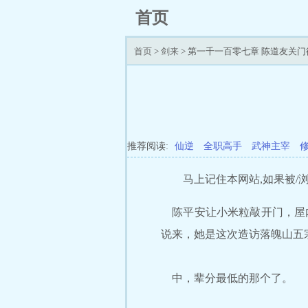
首页
首页
>
剑来
> 第一千一百零七章 陈道友关门
推荐阅读:
仙逆
全职高手
武神主宰
马上记住本网站,如果被/浏/
陈平安让小米粒敲开门，屋内
说来，她是这次造访落魄山五
中，辈分最低的那个了。