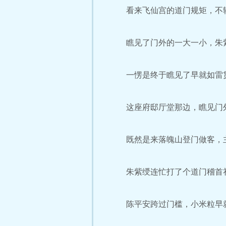
看来飞仙宫的道门规矩，不
瞧见了门外的一大一小，朱
一愣是终于瞧见了早就如雷贯
这座府邸厅堂那边，瞧见门外
既然是来落魄山登门做客，主
朱紫绶连忙打了个道门稽首礼
陈平安跨过门槛，小米粒早就