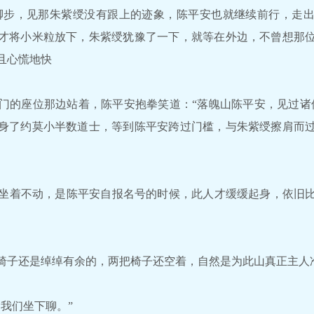
脚步，见那朱紫绶没有跟上的迹象，陈平安也就继续前行，走出
才将小米粒放下，朱紫绶犹豫了一下，就等在外边，不曾想那
且心慌地快
的座位那边站着，陈平安抱拳笑道：“落魄山陈平安，见过诸
身了约莫小半数道士，等到陈平安跨过门槛，与朱紫绶擦肩而
坐着不动，是陈平安自报名号的时候，此人才缓缓起身，依旧比
子还是绰绰有余的，两把椅子还空着，自然是为此山真正主人
我们坐下聊。”