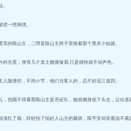
轻。
紫绶一愣再愣。
耳的陈山主，二愣是陈山主脖子里骑着那个黑衣小姑娘。
的光景，便有几个道士微微皱眉,只是很快就不动声色。
人随便些，不拘小节，他们当客人的，总不好说三道四。
，也顾不得看那陈山主是否还礼，她就侧身低下头去，让出道
涨红了脸，轻轻拍了拍好人山主的脑袋，陈平安却笑着说不着