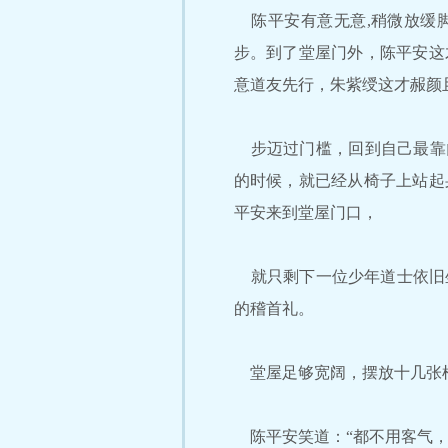
陈平安有意无意,稍微放缓
步。到了堂屋门外，陈平安这
意道友先行，朱紫绶这才赧颜
步迈过门槛，回到自己最靠门
的时候，就已经从椅子上站起
平安来到堂屋门口，
就只剩下一位少年道士依旧
的稽首礼。
堂屋足够宽阔，摆放十几张椅
陈平安笑道：“都不用客气，