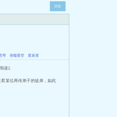
历史
苍穹
吞噬星空
星辰变
阅读2.
天君某位再传弟子的徒弟，如此