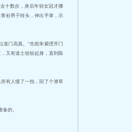
去十数步，身后年轻女冠才挪
位青衫男子转头，伸出手掌，示
位道门高真。”先前朱紫绶开门
过，又有道士纷纷起身，直到陈
所有人慢了一拍，回了个潦草
准备的。