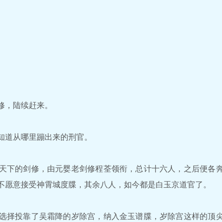
。
。
，陆续赶来。
道从哪里蹦出来的刑官。
下的剑修，由元婴老剑修程荃领衔，总计十六人，之后便各奔
不愿意接受神霄城度牒，其余八人，如今都是白玉京道官了。
择投靠了吴霜降的岁除宫，纳入金玉谱牒，岁除宫这样的顶尖