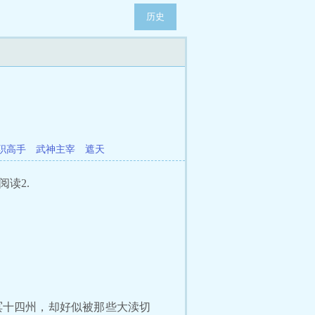
历史
职高手
武神主宰
遮天
阅读2.
十四州，却好似被那些大渎切