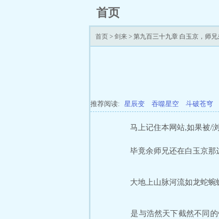
首页
首页
>
剑来
> 第九百三十九章 白玉京，师兄
推荐阅读:
星辰变
吞噬星空
斗破苍穹
马上记住本网站,如果被/浏/
毕竟余师兄还在白玉京那边
大地上山脉河流如龙蛇蜿
是与浩然天下截然不同的锦