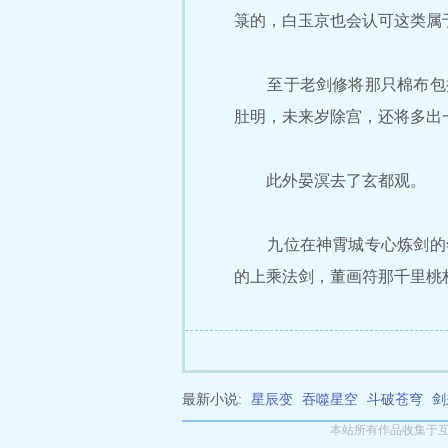
箓的，白玉京也会认可这类属
至于老剑修将那只棉布包括
肚明，未来岁除宫，还将多出
此外晏溟去了玄都观。
九位在神霄城专心炼剑的年
的上乘法剑，董画符那千里桃
最新小说:
星辰变
吞噬星空
斗破苍穹
剑
本站所有作品收集于