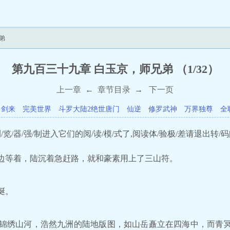
弟
第九百三十九章 白玉京，师兄弟 （1/32）
上一章
←
章节目录
→
下一页
剑来
完美世界
斗罗大陆2绝世唐门
仙逆
修罗武神
万界独尊
全
览/器/强/制进入它们的阅/读/模/式了,阅读体/验极/差请退出转/码
等着，陆沉着急赶路，就和豪素用上了三山符。
蜒。
绣山河，浩然九洲的陆地版图，如山岳矗立在四海中，而青冥