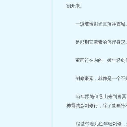
割开来。
一道璀璨剑光直落神霄城
是那刑官豪素的伟岸身形
董画符在内的一拨年轻剑修
剑修豪素，就像是一个不知
当年跟随倒悬山来到青冥天
神霄城炼剑修行，除了董画符
程荃带着几位年轻剑修，选