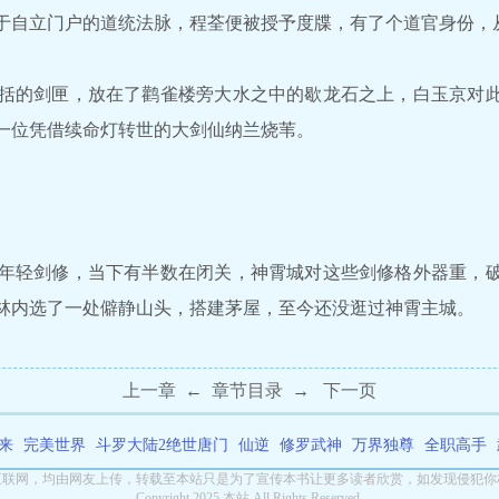
于自立门户的道统法脉，程荃便被授予度牒，有了个道官身份，
的剑匣，放在了鹳雀楼旁大水之中的歇龙石之上，白玉京对此
一位凭借续命灯转世的大剑仙纳兰烧苇。
轻剑修，当下有半数在闭关，神霄城对这些剑修格外器重，破
林内选了一处僻静山头，搭建茅屋，至今还没逛过神霄主城。
上一章
←
章节目录
→
下一页
来
完美世界
斗罗大陆2绝世唐门
仙逆
修罗武神
万界独尊
全职高手
互联网，均由网友上传，转载至本站只是为了宣传本书让更多读者欣赏，如发现侵犯你
Copyright 2025 本站 All Rights Reserved.