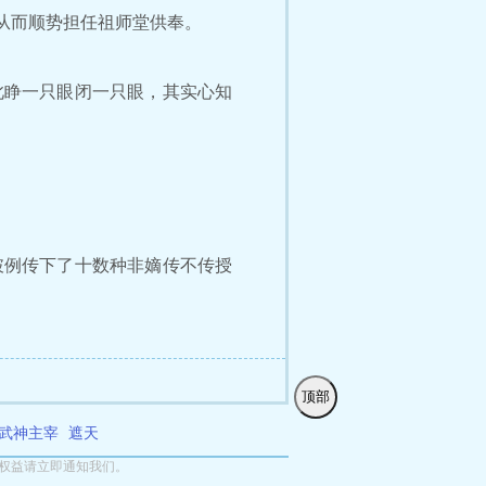
从而顺势担任祖师堂供奉。
睁一只眼闭一只眼，其实心知
例传下了十数种非嫡传不传授
顶部
武神主宰
遮天
权益请立即通知我们。