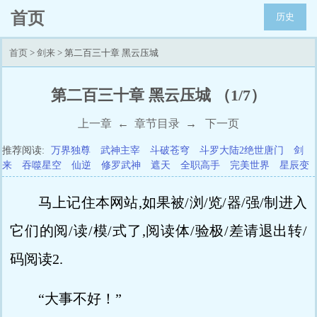
首页
历史
首页
>
剑来
> 第二百三十章 黑云压城
第二百三十章 黑云压城 （1/7）
上一章
←
章节目录
→
下一页
推荐阅读:
万界独尊
武神主宰
斗破苍穹
斗罗大陆2绝世唐门
剑
来
吞噬星空
仙逆
修罗武神
遮天
全职高手
完美世界
星辰变
马上记住本网站,如果被/浏/览/器/强/制进入
它们的阅/读/模/式了,阅读体/验极/差请退出转/
码阅读2.
“大事不好！”