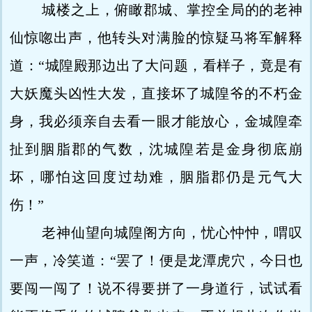
城楼之上，俯瞰郡城、掌控全局的的老神
仙惊唿出声，他转头对满脸的惊疑马将军解释
道：“城隍殿那边出了大问题，看样子，竟是有
大妖魔头凶性大发，直接坏了城隍爷的不朽金
身，我必须亲自去看一眼才能放心，金城隍牵
扯到胭脂郡的气数，沈城隍若是金身彻底崩
坏，哪怕这回度过劫难，胭脂郡仍是元气大
伤！”
老神仙望向城隍阁方向，忧心忡忡，喟叹
一声，冷笑道：“罢了！便是龙潭虎穴，今日也
要闯一闯了！说不得要拼了一身道行，试试看