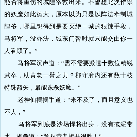
能否将重伤的城隍爷救出来。不曾想此次作祟
的妖魔如此势大，原本以为只是以阵法牵制城
隍爷，哪里想得到是要灭绝一城的狠辣手段，
马将军，没办法，城东门暂时就只能交由你一
人看顾了。”
马将军沉声道：“需不需要派遣十数位精锐
武卒，助黄老一臂之力？郡守府内还有数十枝
特殊箭矢，最能诛杀妖魔。”
老神仙摆摆手道：“来不及了，而且意义也
不大，”
马将军到底是沙场悍将出身，没有拖泥带
水，抱拳道：“预祝黄老旗开得胜！”