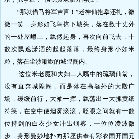
“那就借马将军吉言！”老神仙抱拳还礼，微
微一笑，身形如飞鸟掠下城头，落在数十丈外
的一处屋嵴上，飘然起身，再次向前飞去，十
数次飘逸潇洒的起起落落，最终身形小如米
粒，落在尘沙渐歇的城隍阁内。
这位米老魔和夫妇二人嘴中的琉璃仙翁，
没有直奔城隍阁，而是落在高墙外的大殿广
场，缓缓前行，大袖一挥，飘荡出一大摞黄纸
符箓，在空中便烟雾滚滚，眨眼之间就有十数
位持剑的白衣少女冲出烟雾，一位位凌波微
步，身形曼妙地扑向那座供奉有彩衣国开国元