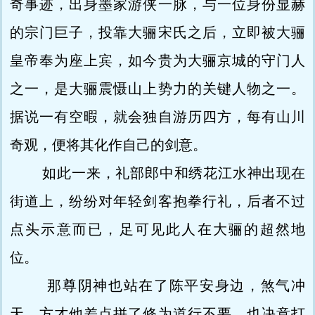
奇事迹，出身墨家游侠一脉，与一位身份显赫
的宗门巨子，投靠大骊宋氏之后，立即被大骊
皇帝奉为座上宾，如今贵为大骊京城的守门人
之一，是大骊震慑山上势力的关键人物之一。
据说一有空暇，就会独自游历四方，每有山川
奇观，便将其化作自己的剑意。
如此一来，礼部郎中和绣花江水神出现在
街道上，纷纷对年轻剑客抱拳行礼，后者不过
点头示意而已，足可见此人在大骊的超然地
位。
那尊阴神也站在了陈平安身边，煞气冲
天，方才他差点拼了修为道行不要，也决意打