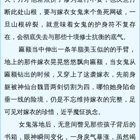
断此处山根，要与嫁衣女鬼来个鱼死网破，一
旦山根碎裂，就意味着女鬼的护身符不复存
在，会彻底失去与那些十境修士抗衡的底气。
匾额当中伸出一条羊脂美玉似的的手臂，
地上的那件嫁衣晃晃悠悠飘向匾额，当女鬼从
匾额钻出的时候，又穿上了这袭嫁衣，先前身
躯被神仙台魏晋两剑切割为四，哪怕她身陷命
垂一线的险境，仍是不忘维持嫁衣的完整，足
可见对嫁衣的珍惜，近乎魔怔执念。
女鬼落地后，无意间瞥见那些孩子背后的
书箱，眼神瞬间变化，一身戾气暴涨，虽然竭