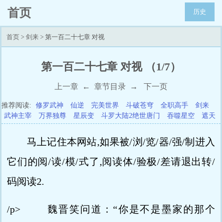
首页
历史
首页
>
剑来
> 第一百二十七章 对视
第一百二十七章 对视 （1/7）
上一章
←
章节目录
→
下一页
推荐阅读:
修罗武神
仙逆
完美世界
斗破苍穹
全职高手
剑来
武神主宰
万界独尊
星辰变
斗罗大陆2绝世唐门
吞噬星空
遮天
马上记住本网站,如果被/浏/览/器/强/制进入
它们的阅/读/模/式了,阅读体/验极/差请退出转/
码阅读2.
/p> 魏晋笑问道：“你是不是墨家的那个