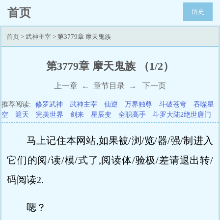
首页
历史
首页
>
武神主宰
> 第3779章 摩天鬼族
第3779章 摩天鬼族 （1/2）
上一章
←
章节目录
→
下一页
推荐阅读:
修罗武神
武神主宰
仙逆
万界独尊
斗破苍穹
吞噬星
空
遮天
完美世界
剑来
星辰变
全职高手
斗罗大陆2绝世唐门
马上记住本网站,如果被/浏/览/器/强/制进入
它们的阅/读/模/式了,阅读体/验极/差请退出转/
码阅读2.
嗯？