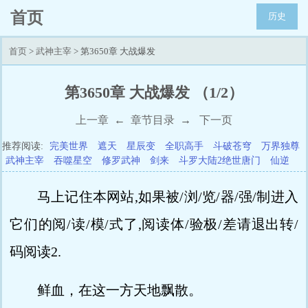
首页
历史
首页
>
武神主宰
> 第3650章 大战爆发
第3650章 大战爆发 （1/2）
上一章
←
章节目录
→
下一页
推荐阅读:
完美世界
遮天
星辰变
全职高手
斗破苍穹
万界独尊
武神主宰
吞噬星空
修罗武神
剑来
斗罗大陆2绝世唐门
仙逆
马上记住本网站,如果被/浏/览/器/强/制进入
它们的阅/读/模/式了,阅读体/验极/差请退出转/
码阅读2.
鲜血，在这一方天地飘散。