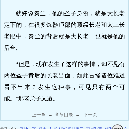
就好像秦尘，他的圣子身份，就是大长老
定下的，在很多炼器师部的顶级长老和太上长
老眼中，秦尘的背后就是大长老，也就是他的
后台。
“但是，现在发生了这样的事情，却不见有
两位圣子背后的长老出面，如此古怪诸位难道
看不出来？发生这种事，可见只有两个可
能。”那老弟子又道。
上一章
←
章节目录
→
下一页
最新小说:
武神主宰
遮天
斗罗大陆2绝世唐门
万界独尊
修罗武神
吞