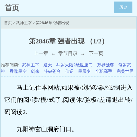
首页
历史
首页
>
武神主宰
> 第2846章 强者出现
第2846章 强者出现 （1/2）
上一章
←
章节目录
→
下一页
推荐阅读:
武神主宰
遮天
斗罗大陆2绝世唐门
万界独尊
修罗武
神
吞噬星空
剑来
斗破苍穹
仙逆
星辰变
全职高手
完美世界
马上记住本网站,如果被/浏/览/器/强/制进入
它们的阅/读/模/式了,阅读体/验极/差请退出转/
码阅读2.
九阳神玄山洞府门口。