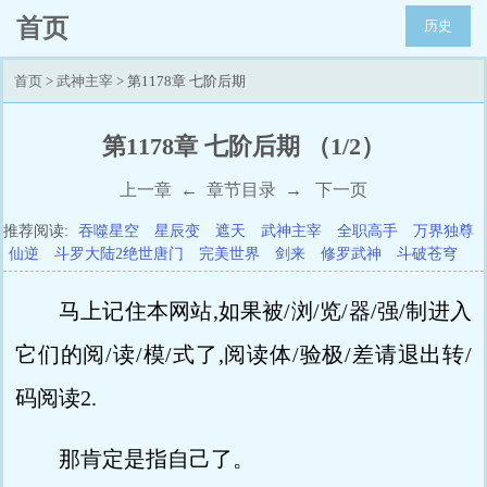
首页
历史
首页
>
武神主宰
> 第1178章 七阶后期
第1178章 七阶后期 （1/2）
上一章
←
章节目录
→
下一页
推荐阅读:
吞噬星空
星辰变
遮天
武神主宰
全职高手
万界独尊
仙逆
斗罗大陆2绝世唐门
完美世界
剑来
修罗武神
斗破苍穹
马上记住本网站,如果被/浏/览/器/强/制进入
它们的阅/读/模/式了,阅读体/验极/差请退出转/
码阅读2.
那肯定是指自己了。