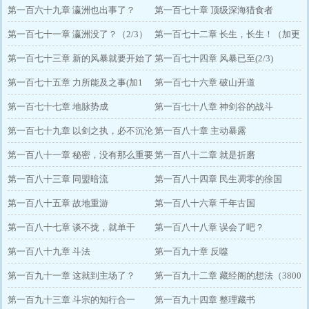
（2/2）
第一百六十九章 瀛洲也出事了？
（1/2）
第一百七十章 顶级深海猎食者
（2/2）
第一百七十一章 瀛洲没了？（2/3）
（1/3）
第一百七十二章 长生，长生！（加更
第一百七十三章 新的风暴就要开始了
3/3）
第一百七十四章 风暴已至(2/3)
（1/3）
第一百七十五章 力所能及之事(加1
第一百七十六章 破山开道
3/3)
第一百七十七章 地脉势成
第一百七十八章 神剑谷的战斗
第一百七十九章 以剑之执，必不沉沦
第一百八十章 主动暴露
第一百八十一章 秘密，没有那么重要
第一百八十二章 就是折磨
第一百八十三章 同盟暗流
第一百八十四章 民生凋零的徐国
第一百八十五章 故地重游
第一百八十六章 千年古国
第一百八十七章 谈不拢，就单干
第一百八十八章 误会了吧？
第一百八十九章 斗法
第一百九十章 反噬
第一百九十一章 这就到主场了？
第一百九十二章 藏经阁的想法（3800
第一百九十三章 斗宗的知行合一
均加更）
第一百九十四章 整理藏书