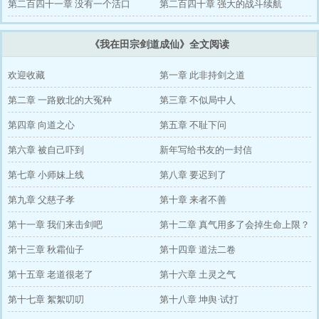
第二百四十一章 没有一个活口
第二百四十章 强大的战斗续航
《我在田宗剑道成仙》全文阅读
欢迎收藏
第一章 此非持剑之道
第二章 一路败北的大冤种
第三章 不似局中人
第四章 向道之心
第五章 不耻下问
第六章 被自己吓到
新年写给书友的一封信
第七章 小师妹上线
第八章 要迟到了
第九章 父慈子孝
第十章 来者不善
第十一章 我们来击剑吧
第十二章 真气用多了会掉生命上限？
第十三章 秋霜仙子
第十四章 道法二卷
第十五章 老道很老了
第十六章 土灵之气
第十七章 絮絮叨叨
第十八章 坤舆·试打