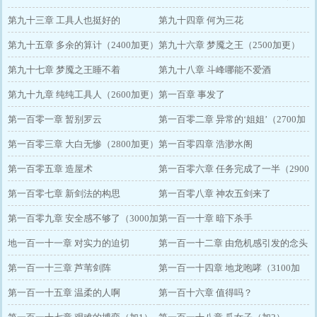
第九十三章 工具人也挺好的
加更）
第九十四章 何为三花
第九十五章 多余的算计（2400加更）
第九十六章 梦魇之王（2500加更）
第九十七章 梦魇之王睡不着
第九十八章 斗峰哪能不爱酒
第九十九章 纯纯工具人（2600加更）
第一百章 事发了
第一百零一章 暂别罗云
第一百零二章 异常的‘姐姐’（2700加
第一百零三章 大白无惨（2800加更）
更）
第一百零四章 浩渺水阁
第一百零五章 造屋术
第一百零六章 任务完成了一半（2900
第一百零七章 新剑法的构思
加更）
第一百零八章 神农五剑来了
第一百零九章 安全感不够了（3000加
第一百一十章 暗下杀手
更）
地一百一十一章 对实力的迫切
第一百一十二章 由危机感引发的念头
第一百一十三章 芦苇剑阵
第一百一十四章 地龙咆哮（3100加
第一百一十五章 温柔的人啊
更）
第一百十六章 值得吗？