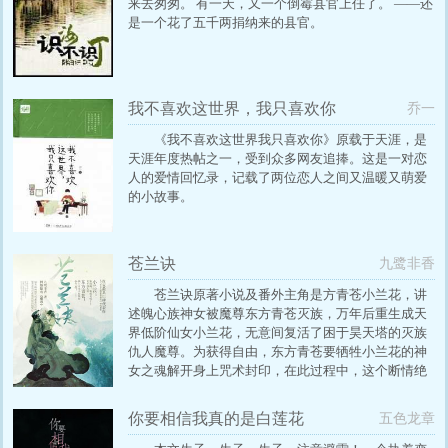
来去匆匆。 有一天，又一个倒霉县官上任了。 ——还
是一个花了五千两捐纳来的县官。
我不喜欢这世界，我只喜欢你
乔一
《我不喜欢这世界我只喜欢你》原载于天涯，是
天涯年度热帖之一，受到众多网友追捧。这是一对恋
人的爱情回忆录，记载了两位恋人之间又温暖又萌爱
的小故事。
苍兰诀
九鹭非香
苍兰诀原著小说及番外主角是方青苍小兰花，讲
述魄心族神女被魔尊东方青苍灭族，万年后重生成天
界低阶仙女小兰花，无意间复活了困于昊天塔的灭族
仇人魔尊。为获得自由，东方青苍要牺牲小兰花的神
女之魂解开身上咒术封印，在此过程中，这个断情绝
爱的大魔头却爱上了温顺可爱的小兰花。
你要相信我真的是白莲花
五色龙章