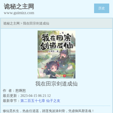
诡秘之主网
历史
www.guimizz.com
诡秘之主网
>
我在田宗剑道成仙
我在田宗剑道成仙
作 者：愁啊愁
最后更新：2023-04-15 06:21:12
最新章节：
第二百五十七章 仙子之友
修仙觅长生，热血任逍遥，踏莲曳波涤剑骨，凭虚御风塑圣魂！