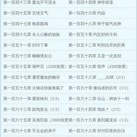
第一百四十三章 夏虫不可语冰
第一百四十四章 神华讲道
第一百四十五章 五情五气
第一百四十六章 约战
第一百四十七章 根基圆满
第一百四十八章 终于炼气化神
第一百四十九章 令人心酸的放纵
第一百五十章 约定好的斗剑
第一百五十一章 封印了事
第一百五十二章 时间拉开的距离
第一百五十三章 幽幽倩女心
第一百五十四章 又是一次送别
第一百五十五章 潮声贝（3200加更）
第一百五十六章 留声（3300加更）
第一百五十七章 遭受魔改的幽谷
第一百五十八章 ____出狱（2/3）
（1/3）
第一百五十九章 火锤谷快被卷疯了
第一百六十章 修仙者的坊市（1/3）
（3400加更3/3）
第一百六十一章 重新铸剑（2/3）
第一百六十二章 出山，神农十一剑
第一百六十三章 踩地形去（1/3）
（3500加更3/3）
第一百六十四章 海妖？（2/3）
第一百六十五章 东海巨妖（3600加更
第一百六十六章 卷到藏龙谷（1/2）
3/3）
第一百六十七章 不太会的弟子
第一百六十八章 对付巨兽的办法