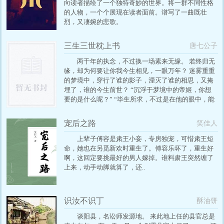
向读者描绘了一个独特奇妙的世界。将一群不同性格
的人物，一个个展现在读者面前。谱写了一曲既壮
烈，又凄婉的悲歌。
三生三世枕上书
唐七公子
两千年的执念，不过换一场素来无缘。 若终归无
缘，却为何要让你我今生相见，一眼万年？ 迷雾重重
的梦境中，穿行了谁的影子，湮灭了谁的相思，又掩
埋了，谁的今生前世？ “沉浮于梦境中的帝姬，你想
要的是什么呢？” “毕生所求，不过是在他的眼中，能
看到我的影子。” 有一句话是情深缘浅，情深是她，
缘浅是她和东华。 有一个词是福薄，她福薄，所以遇
宠后之路
笑佳人
到他，他福薄，所以错过她。 “他很好，我和他，没
有缘分罢了。” “天命说有缘如何，无缘又如何， 本君
上辈子傅容是肃王小妾，专房独宠，可惜肃王短
不曾惧怕过天命，也无须天命施舍。” 天命如何定下
命，她也在另觅新欢时重生了。傅容乐坏了，重生好
你我的因缘？一个人的疑惑，一众人的旋涡。
啊，这回定要挑最好的男人嫁掉。谁料肃王突然缠了
上来，动手动脚就算了，还..
识汝不识丁
酥油饼
谈阳县，名讼师发源地。 来此地上任的县官总是