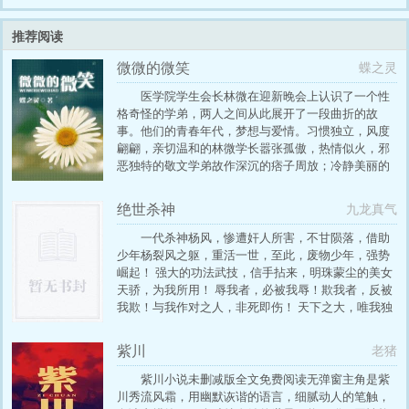
推荐阅读
微微的微笑
蝶之灵
医学院学生会长林微在迎新晚会上认识了一个性
格奇怪的学弟，两人之间从此展开了一段曲折的故
事。他们的青春年代，梦想与爱情。习惯独立，风度
翩翩，亲切温和的林微学长嚣张孤傲，热情似火，邪
恶独特的敬文学弟故作深沉的痞子周放；冷静美丽的
御姐温婷；冷漠痴情的才子萧凡；还有个变态的始祖
叶敬辉。一群人嬉笑怒骂，共同上演了“合久必分，分
绝世杀神
九龙真气
久又合，相爱多年，伤害多年”的狗血戏码摸爬打滚遍
体鳞伤时，也终于明白了男人之间河蟹的相处方式
一代杀神杨风，惨遭奸人所害，不甘陨落，借助
——接吻的激情，只延续几秒；做爱的快感，只延续
少年杨裂风之躯，重活一世，至此，废物少年，强势
几分钟而牵手的信任，却可以，一辈子……内容标
崛起！ 强大的功法武技，信手拈来，明珠蒙尘的美女
签：强强情有独钟年下
天骄，为我所用！ 辱我者，必被我辱！欺我者，反被
我欺！与我作对之人，非死即伤！ 天下之大，唯我独
尊，号令群雄，莫敢不从！
紫川
老猪
紫川小说未删减版全文免费阅读无弹窗主角是紫
川秀流风霜，用幽默诙谐的语言，细腻动人的笔触，