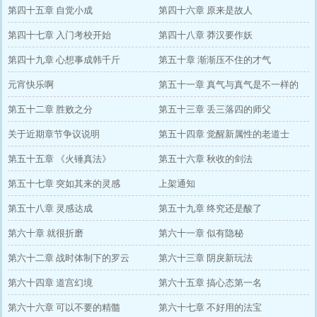
第四十五章 自觉小成
第四十六章 原来是故人
第四十七章 入门考校开始
第四十八章 莽汉要作妖
第四十九章 心想事成韩千斤
第五十章 渐渐压不住的才气
元宵快乐啊
第五十一章 真气与真气是不一样的
第五十二章 胜败之分
第五十三章 丢三落四的师父
关于近期章节争议说明
第五十四章 觉醒新属性的老道士
第五十五章 《火锤真法》
第五十六章 秋收的剑法
第五十七章 突如其来的灵感
上架通知
第五十八章 灵感达成
第五十九章 终究还是酸了
第六十章 就很折磨
第六十一章 似有隐秘
第六十二章 战时体制下的罗云
第六十三章 阴戾新玩法
第六十四章 道宫幻境
第六十五章 搞心态第一名
第六十六章 可以不要的精髓
第六十七章 不好用的法宝