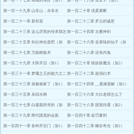
第一百一十七章 艰难的博弈（加1）
第一百一十八章 瓜女子（加2）
第一百一十九章 山非山，水非水
第一百二十章 优柔寡断
第一百二十一章 新邻居
第一百二十二章 罗云的诚意
第一百二十三章 这么厉害的传承我怎
第一百二十四章 古桑神剑
么不知道
第一百二十五章 剑出神农是吧（加
第一百二十六章 韭菜味的仙子（加
1）
第一百二十七章 万能精炼术
2）
第一百二十八章 还有内鬼
第一百二十九章 大阵开启（加1）
第一百三十章 斩妖除魔去（加2）
第一百三十一章 梦魇之王的能力之二
第一百三十二章 超强幻术
第一百三十三章 就被偷家了（加1）
第一百三十四章 __最难甚解（加2）
第一百三十五章 杀回水阁
第一百三十六章 大白老师怎么了
第一百三十七章 白凝脂所求的（加
第一百三十八章 团宠待遇（加2）
1）
第一百三十九章 两代团宠的会面
第一百四十章 处罚量刑
第一百四十一章 各种开后门（加1）
第一百四十二章 幽谷奇光（加2）