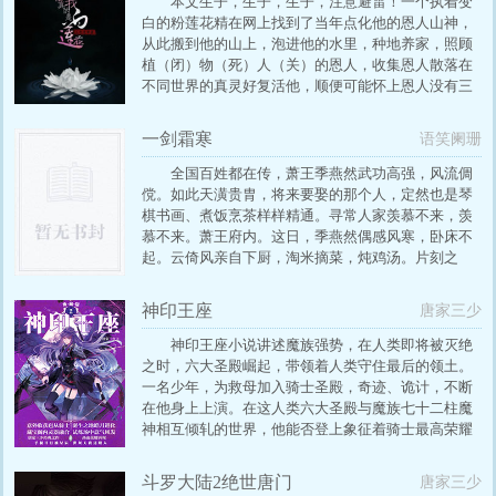
本文生子，生子，生子，注意避雷！一个执着变
白的粉莲花精在网上找到了当年点化他的恩人山神，
从此搬到他的山上，泡进他的水里，种地养家，照顾
植（闭）物（死）人（关）的恩人，收集恩人散落在
不同世界的真灵好复活他，顺便可能怀上恩人没有三
四百棵那么多的小莲花的故事。…
一剑霜寒
语笑阑珊
全国百姓都在传，萧王季燕然武功高强，风流倜
傥。如此天潢贵胄，将来要娶的那个人，定然也是琴
棋书画、煮饭烹茶样样精通。寻常人家羡慕不来，羡
慕不来。萧王府内。这日，季燕然偶感风寒，卧床不
起。云倚风亲自下厨，淘米摘菜，炖鸡汤。片刻之
后，萧王殿下抱病赶来，头晕眼花关切道：“下人都说
你在厨房炼蛊，云儿可是又要杀谁？”
神印王座
唐家三少
神印王座小说讲述魔族强势，在人类即将被灭绝
之时，六大圣殿崛起，带领着人类守住最后的领土。
一名少年，为救母加入骑士圣殿，奇迹、诡计，不断
在他身上上演。在这人类六大圣殿与魔族七十二柱魔
神相互倾轧的世界，他能否登上象征着骑士最高荣耀
的神印王座？
斗罗大陆2绝世唐门
唐家三少