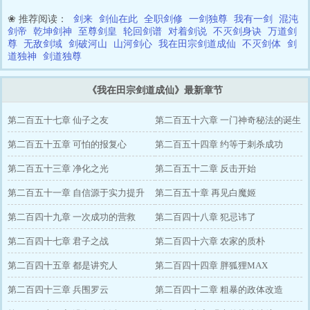
❀ 推荐阅读：
剑来
剑仙在此
全职剑修
一剑独尊
我有一剑
混沌
剑帝
乾坤剑神
至尊剑皇
轮回剑谱
对着剑说
不灭剑身诀
万道剑
尊
无敌剑域
剑破河山
山河剑心
我在田宗剑道成仙
不灭剑体
剑
道独神
剑道独尊
《我在田宗剑道成仙》最新章节
第二百五十七章 仙子之友
第二百五十六章 一门神奇秘法的诞生
第二百五十五章 可怕的报复心
第二百五十四章 约等于刺杀成功
第二百五十三章 净化之光
第二百五十二章 反击开始
第二百五十一章 自信源于实力提升
第二百五十章 再见白魔姬
第二百四十九章 一次成功的营救
第二百四十八章 犯忌讳了
第二百四十七章 君子之战
第二百四十六章 农家的质朴
第二百四十五章 都是讲究人
第二百四十四章 胖狐狸MAX
第二百四十三章 兵围罗云
第二百四十二章 粗暴的政体改造