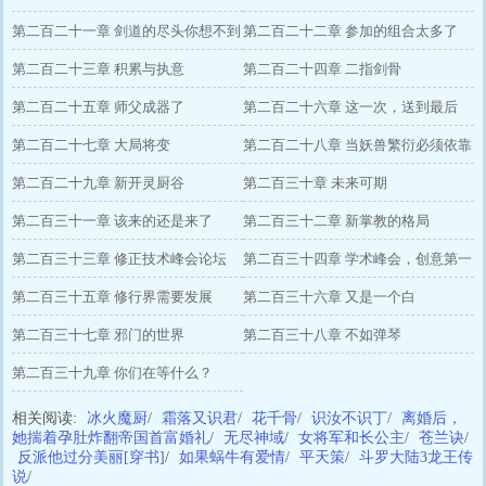
第二百二十一章 剑道的尽头你想不到
吧
第二百二十二章 参加的组合太多了
第二百二十三章 积累与执意
第二百二十四章 二指剑骨
第二百二十五章 师父成器了
第二百二十六章 这一次，送到最后
第二百二十七章 大局将变
第二百二十八章 当妖兽繁衍必须依靠
第二百二十九章 新开灵厨谷
养殖
第二百三十章 未来可期
第二百三十一章 该来的还是来了
第二百三十二章 新掌教的格局
第二百三十三章 修正技术峰会论坛
第二百三十四章 学术峰会，创意第一
第二百三十五章 修行界需要发展
第二百三十六章 又是一个白
第二百三十七章 邪门的世界
第二百三十八章 不如弹琴
第二百三十九章 你们在等什么？
相关阅读:
冰火魔厨
/
霜落又识君
/
花千骨
/
识汝不识丁
/
离婚后，
她揣着孕肚炸翻帝国首富婚礼
/
无尽神域
/
女将军和长公主
/
苍兰诀
/
反派他过分美丽[穿书]
/
如果蜗牛有爱情
/
平天策
/
斗罗大陆3龙王传
说
/