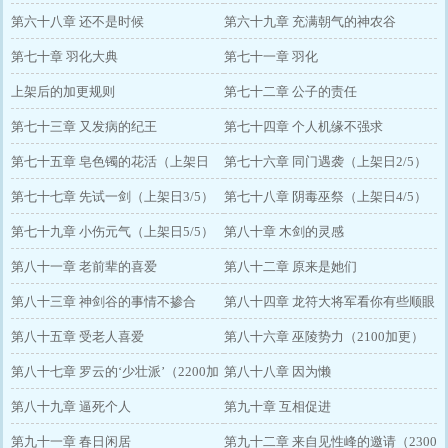
第六十八章 还不是时候
第六十九章 充满朝气的神农谷
第七十章 羽化大典
第七十一章 羽化
上架后的加更规则
第七十二章 公子的责任
第七十三章 又发病的纪王
第七十四章 个人机缘不强求
第七十五章 皂色镯的花活（上架日
第七十六章 同门遇袭（上架日2/5）
1/5）
第七十七章 先试一剑（上架日3/5）
第七十八章 阴毒巫祭（上架日4/5）
第七十九章 小伤元气（上架日5/5）
第八十章 木剑的灵感
第八十一章 老前辈的喜爱
第八十二章 原来是她们
第八十三章 神剑谷的事情不掺合
第八十四章 龙符大将军看你有些顺眼
第八十五章 受老人喜爱
了
第八十六章 巫陵势力（2100加更）
第八十七章 罗云的‘少壮派’（2200加
第八十八章 因为懒
更）
第八十九章 逼死个人
第九十章 互相促进
第九十一章 春日闲居
第九十二章 来自见性峰的邀请（2300