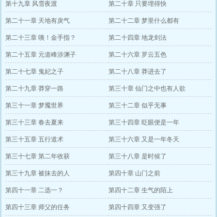
第十九章 风雪夜渡
第二十章 只要埋得快
第二十一章 天地有戾气
第二十二章 梦里什么都有
第二十三章 咦！金手指？
第二十四章 地龙剑法
第二十五章 元道峰涉渊子
第二十六章 罗云五色
第二十七章 鬼妃之子
第二十八章 莽进去了
第二十九章 莽穿一路
第三十章 仙门之中也有人欲
第三十一章 梦魇世界
第三十二章 似乎无事
第三十三章 春去夏来
第三十四章 眨眼便是一年
第三十五章 五行道术
第三十六章 又是一年冬天
第三十七章 第二年收获
第三十八章 是时候了
第三十九章 被抹去的人
第四十章 山门之前
第四十一章 二选一？
第四十二章 生气的陌上
第四十三章 师父的任务
第四十四章 又变强了