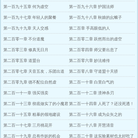
第一百九十五章 何为虚空
第一百九十六章 护国法师
第一百九十七章 年轻人的聚餐
第一百九十八章 秋娘的幺蛾子
第一百九十九章 天人交感
第二百章 手高眼低的人
第二百零一章 不分道魔
第二百零二章 跃然而出的虚空
第二百零三章 修真无日月
第二百零四章 师父要出息了
第二百零五章 道盟台
第二百零六章 妙法难传
第二百零七章 天音五友，乐团出道
第二百零八章 守道盟十天骄
第二百零九章 德不配位自然虚
第二百一十章 白里白气的
第二百一十一章 强买强卖
第二百一十二章 溃神杀刃
第二百一十三章 彻底做实了的小魔君
第二百一十四章 人死了？还没死透！
第二百一十五章 粗暴的领地建设
第二百一十六章 成为众矢之的
第二百一十七章 三月桃花开
第二百一十八章 开慧清音
第二百一十九章 总有作妖的机会
第二百二十章 这实验素材也太好吃了